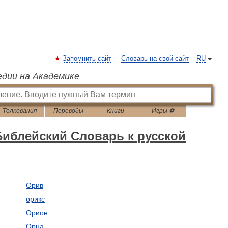
Запомнить сайт
Словарь на свой сайт
RU
едии на Академике
Толкования
Переводы
Книги
Игры ⚽
иблейский Словарь к русской
Орив
орикс
Орион
Орна