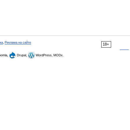
ка
,
Реклама на сайте
18+
omla,
Drupal,
WordPress, MODx.