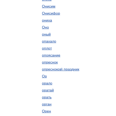
Онисим
Онисифор
ониха
Оно
оный
опахало
оплот
опоясание
опреснок
опресноков\ праздник
Ор
орало
оратай
орать
орган
Орен