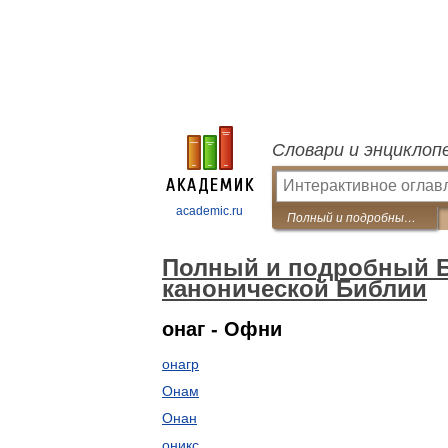
Словари и энциклоп
academic.ru
Полный и подробный Библейский Словарь к русской канонической Библии
Полный и подробный Б
канонической Библии
онаг - Офни
онагр
Онам
Онан
оникс