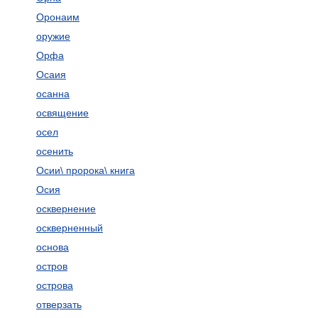
Оронаим
оружие
Орфа
Осаия
осанна
освящение
осел
осенить
Осии\ пророка\ книга
Осия
осквернение
оскверненный
основа
остров
острова
отверзать